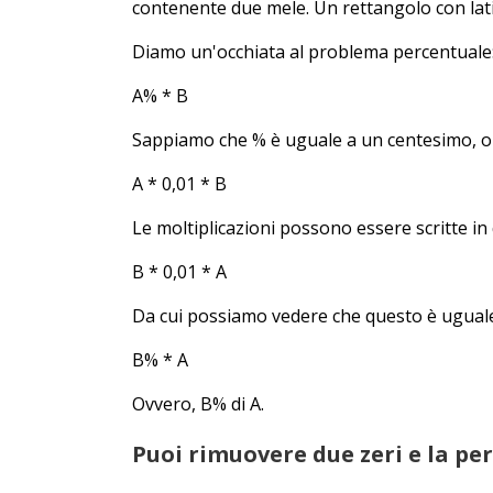
contenente due mele. Un rettangolo con lati d
Diamo un'occhiata al problema percentuale:
A% * B
Sappiamo che % è uguale a un centesimo, o 0
A * 0,01 * B
Le moltiplicazioni possono essere scritte in 
B * 0,01 * A
Da cui possiamo vedere che questo è uguale
B% * A
Ovvero, B% di A.
Puoi rimuovere due zeri e la p