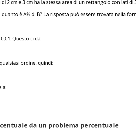
i 2 cm e 3 cm ha la stessa area di un rettangolo con lati di 
 quanto è A% di B? La risposta può essere trovata nella for
,01. Questo ci dà:
qualsiasi ordine, quindi:
 a:
ercentuale da un problema percentuale