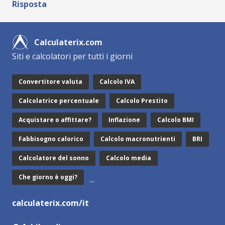
Risposta
Calculaterix.com
Siti e calcolatori per tutti i giorni
Convertitore valuta
Calcolo IVA
Calcolatrice percentuale
Calcolo Prestito
Acquistare o affittare?
Inflazione
Calcolo BMI
Fabbisogno calorico
Calcolo macronutrienti
BRI
Calcolatore del sonno
Calcolo media
Che giorno è oggi?
...
calculaterix.com/it