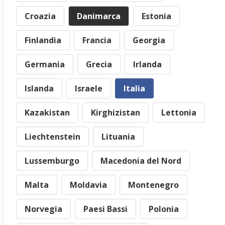
Croazia
Danimarca
Estonia
Finlandia
Francia
Georgia
Germania
Grecia
Irlanda
Islanda
Israele
Italia
Kazakistan
Kirghizistan
Lettonia
Liechtenstein
Lituania
Lussemburgo
Macedonia del Nord
Malta
Moldavia
Montenegro
Norvegia
Paesi Bassi
Polonia