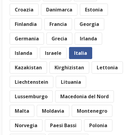
Croazia
Danimarca
Estonia
Finlandia
Francia
Georgia
Germania
Grecia
Irlanda
Islanda
Israele
Italia
Kazakistan
Kirghizistan
Lettonia
Liechtenstein
Lituania
Lussemburgo
Macedonia del Nord
Malta
Moldavia
Montenegro
Norvegia
Paesi Bassi
Polonia