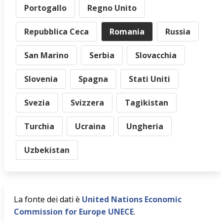
Portogallo
Regno Unito
Repubblica Ceca
Romania
Russia
San Marino
Serbia
Slovacchia
Slovenia
Spagna
Stati Uniti
Svezia
Svizzera
Tagikistan
Turchia
Ucraina
Ungheria
Uzbekistan
La fonte dei dati è
United Nations Economic
Commission for Europe UNECE
.