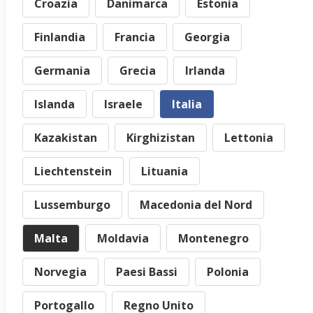
Croazia
Danimarca
Estonia
Finlandia
Francia
Georgia
Germania
Grecia
Irlanda
Islanda
Israele
Italia
Kazakistan
Kirghizistan
Lettonia
Liechtenstein
Lituania
Lussemburgo
Macedonia del Nord
Malta
Moldavia
Montenegro
Norvegia
Paesi Bassi
Polonia
Portogallo
Regno Unito