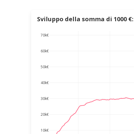
Sviluppo della somma di 1000 €:
70k€
60k€
50k€
40k€
30k€
20k€
10k€