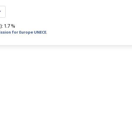
): 1.7 %
ssion for Europe UNECE
.