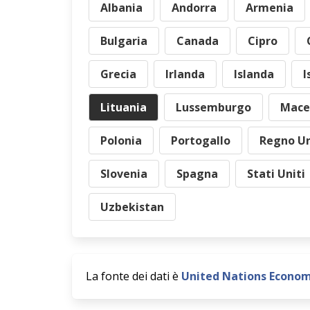
Albania
Andorra
Armenia
Bulgaria
Canada
Cipro
Grecia
Irlanda
Islanda
I
Lituania
Lussemburgo
Mace
Polonia
Portogallo
Regno Un
Slovenia
Spagna
Stati Uniti
Uzbekistan
La fonte dei dati è
United Nations Econom