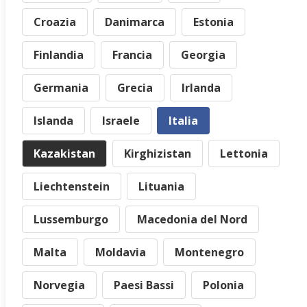
Croazia
Danimarca
Estonia
Finlandia
Francia
Georgia
Germania
Grecia
Irlanda
Islanda
Israele
Italia
Kazakistan
Kirghizistan
Lettonia
Liechtenstein
Lituania
Lussemburgo
Macedonia del Nord
Malta
Moldavia
Montenegro
Norvegia
Paesi Bassi
Polonia