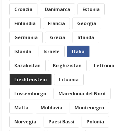
Croazia
Danimarca
Estonia
Finlandia
Francia
Georgia
Germania
Grecia
Irlanda
Islanda
Israele
Italia
Kazakistan
Kirghizistan
Lettonia
Liechtenstein
Lituania
Lussemburgo
Macedonia del Nord
Malta
Moldavia
Montenegro
Norvegia
Paesi Bassi
Polonia