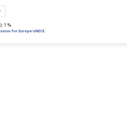
): 1 %
ssion for Europe UNECE
.