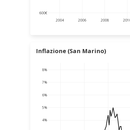
600€
2004
2006
2008
201
Inflazione (San Marino)
8%
7%
6%
5%
4%