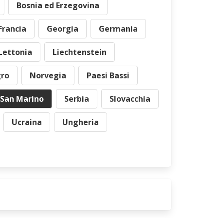
Bosnia ed Erzegovina
Francia
Georgia
Germania
Lettonia
Liechtenstein
ro
Norvegia
Paesi Bassi
San Marino
Serbia
Slovacchia
Ucraina
Ungheria