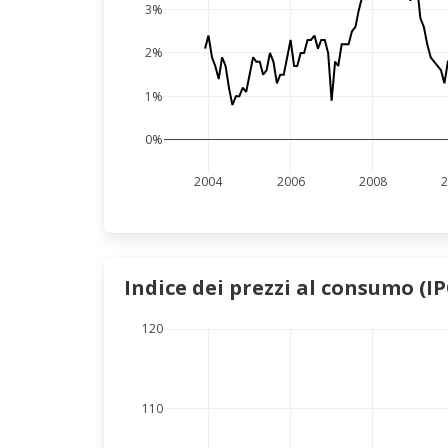
3%
2%
1%
0%
2004
2006
2008
2
Indice dei prezzi al consumo (I
120
110