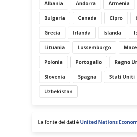
Albania
Andorra
Armenia
Bulgaria
Canada
Cipro
Grecia
Irlanda
Islanda
I
Lituania
Lussemburgo
Mace
Polonia
Portogallo
Regno Un
Slovenia
Spagna
Stati Uniti
Uzbekistan
La fonte dei dati è
United Nations Econom