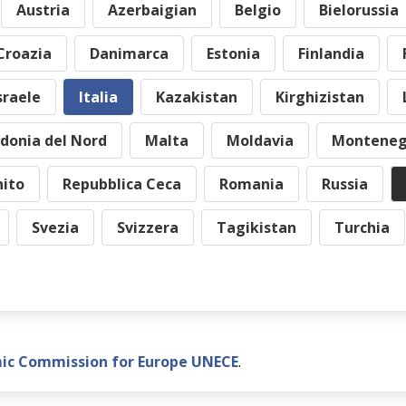
Austria
Azerbaigian
Belgio
Bielorussia
Croazia
Danimarca
Estonia
Finlandia
sraele
Italia
Kazakistan
Kirghizistan
donia del Nord
Malta
Moldavia
Monteneg
ito
Repubblica Ceca
Romania
Russia
Svezia
Svizzera
Tagikistan
Turchia
ic Commission for Europe UNECE
.