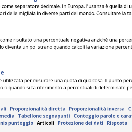
o come separatore decimale. In Europa, l'usanza è quella di ut
i delle migliaia in diverse parti del mondo. Consultare la tab
 come risultato una percentuale negativa anziché una percen
olo diventa un po' strano quando calcoli la variazione perc
le
utilizzata per misurare una quota di qualcosa. Il punto perce
o o quando si fa riferimento a percentuali di determinate pe
ali
Proporzionalità diretta
Proporzionalità inversa
C
 media
Tabellone segnapunti
Conteggio parole e cara
nis punteggio
Articoli
Protezione dei dati
Risposta