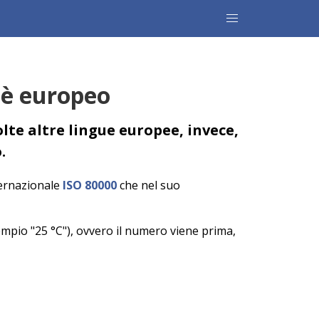
 è europeo
olte altre lingue europee, invece,
.
ternazionale
ISO 80000
che nel suo
sempio "25 °C"), ovvero il numero viene prima,