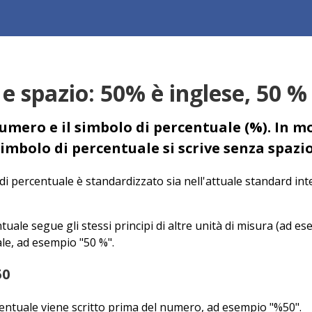
e spazio: 50% è inglese, 50 %
 numero e il simbolo di percentuale (%). In m
 simbolo di percentuale si scrive senza spazio
 di percentuale è standardizzato sia nell'attuale standard in
uale segue gli stessi principi di altre unità di misura (ad e
ale, ad esempio "50 %".
50
ercentuale viene scritto prima del numero, ad esempio "%50".