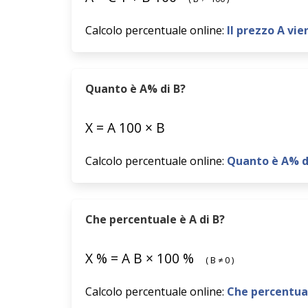
Calcolo percentuale online:
Il prezzo A vi
Quanto è A% di B?
X
=
A
100
×
B
Calcolo percentuale online:
Quanto è A% d
Che percentuale è A di B?
X
%
=
A
B
×
100
%
(
B
≠
0
)
Calcolo percentuale online:
Che percentual