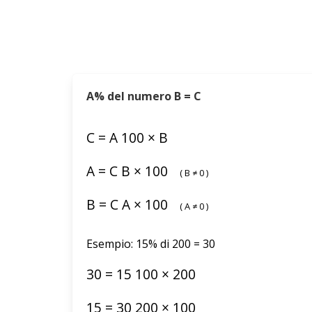
A% del numero B = C
C
=
A
100
×
B
A
=
C
B
×
100
(
B
≠
0
)
B
=
C
A
×
100
(
A
≠
0
)
Esempio: 15% di 200 = 30
30
=
15
100
×
200
15
=
30
200
×
100