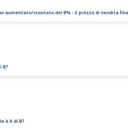
ene aumentato/scontato del B% - il prezzo di vendita fina
i B?
e è A di B?