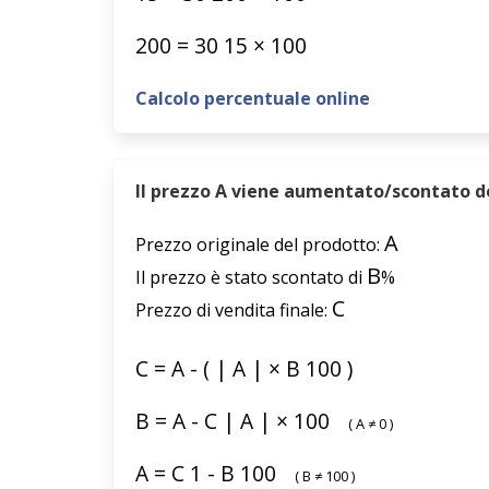
200
=
30
15
×
100
Calcolo percentuale online
Il prezzo A viene aumentato/scontato del
A
Prezzo originale del prodotto:
B
Il prezzo è stato scontato di
%
C
Prezzo di vendita finale:
C
=
A
-
(
|
A
|
×
B
100
)
B
=
A
-
C
|
A
|
×
100
(
A
≠
0
)
A
=
C
1
-
B
100
(
B
≠
100
)