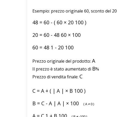
Esempio: prezzo originale 60, sconto del 20
48
=
60
-
(
60
×
20
100
)
20
=
60
-
48
60
×
100
60
=
48
1
-
20
100
A
Prezzo originale del prodotto:
B
Il prezzo è stato aumentato di
%
C
Prezzo di vendita finale:
C
=
A
+
(
|
A
|
×
B
100
)
B
=
C
-
A
|
A
|
×
100
(
A
≠
0
)
A
=
C
1
+
B
100
(
B
≠
-100
)