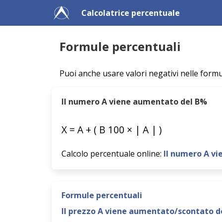
Calcolatrice percentuale
Formule percentuali
Puoi anche usare valori negativi nelle formul
Il numero A viene aumentato del B%
X
=
A
+
(
B
100
×
|
A
|
)
Calcolo percentuale online:
Il numero A v
Formule percentuali
Il prezzo A viene aumentato/scontato del