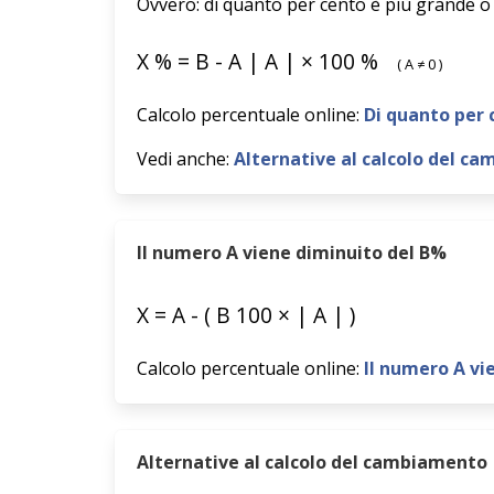
Ovvero: di quanto per cento è più grande o
X
%
=
B
-
A
|
A
|
×
100
%
(
A
≠
0
)
Calcolo percentuale online:
Di quanto per 
Vedi anche:
Alternative al calcolo del c
Il numero A viene diminuito del B%
X
=
A
-
(
B
100
×
|
A
|
)
Calcolo percentuale online:
Il numero A vi
Alternative al calcolo del cambiamento